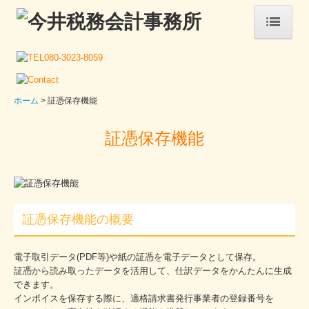
ホーム
事務所案内
ホーム
証憑保存機能
税務カレンダー
証憑保存機能
サービス案内
税務・会計
経営サポート・コンサルタント
証憑保存機能の概要
創業支援・会社設立
電子取引データ(PDF等)や紙の証憑を電子データとして保存。
顧問契約のながれ
証憑から読み取ったデータを活用して、仕訳データをかんたんに生成
できます。
お問い合わせ
インボイスを保存する際に、適格請求書発行事業者の登録番号を