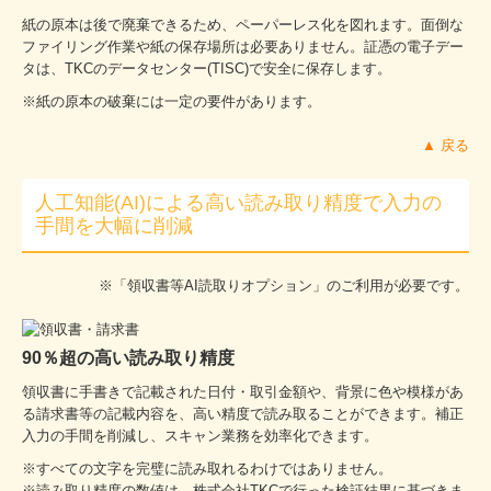
紙の原本は後で廃棄できるため、ペーパーレス化を図れます。面倒な
ファイリング作業や紙の保存場所は必要ありません。証憑の電子デー
タは、TKCのデータセンター(TISC)で安全に保存します。
※紙の原本の破棄には一定の要件があります。
▲ 戻る
人工知能(AI)による高い読み取り精度で入力の
手間を大幅に削減
※「領収書等AI読取りオプション」のご利用が必要です。
90％超の高い読み取り精度
領収書に手書きで記載された日付・取引金額や、背景に色や模様があ
る請求書等の記載内容を、高い精度で読み取ることができます。補正
入力の手間を削減し、スキャン業務を効率化できます。
※すべての⽂字を完璧に読み取れるわけではありません。
※読み取り精度の数値は、株式会社TKCで⾏った検証結果に基づきま