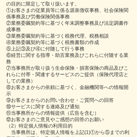
の目的に限定して取り扱います。
①お客さまの従業員等に係る源泉徴収事務、社会保険関
係事務及び労働保険関係事務
②業務委嘱契約等に基づく年末調整事務及び法定調書作
成事務
③業務委嘱契約等に基づく税務代理、税務相談
④業務委嘱契約等に基づく税務書類の作成
⑤上記③及び④に付随して行う事務
⑥経営に関する指導・助言業務及びこれらに付随する業
務
⑦当事務所が取り扱う生命保険・損害保険の商品及びこ
れらに付帯・関連するサービスのご提供（保険代理店と
しての業務）
⑧お客さまからの依頼に基づく、金融機関等への情報開
示
⑨お客さまからのお問い合わせ・ご質問への回答
⑩サービスに関する連絡及び通知
⑪当事務所からの情報提供（広告を含む）
⑫お客さまのご意見やご感想の回答のお願い
（2）特定個人情報の利用目的
当事務所は、特定個人情報を上記(1)①から⑤までの利