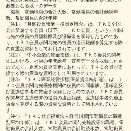
必要となる以下のデータ
職種、常勤職員の合計人数、常勤職員の合計勤続年
数、常勤職員の合計年棒
（注1）『月額役員報酬・役員退職金』は、ＴＫＣ全国
会に所属する会員（以下、「ＴＫＣ会員」という）の関
与先の役員の月額報酬及び退職金を収録したものであ
り、ＴＫＣ会員が関与先の役員の適正報酬を算定する際
の貴重な資料として利用されています。
（注2）『中小企業の賃金指標』は、ＴＫＣ会員の関与
先における、社員の年間給与・賞与データを収録したも
のであり、企業の賃金算定にあたって、ＴＫＣ会員が支
援する際の貴重な資料として利用されています。
（注3）『ＴＫＣ医業経営指標[医業賃金統計編]』は、Ｔ
ＫＣ会員の関与先医療機関の役員の年間報酬、退職金及
び医療従事者の賃金を収録したものであり、ＴＫＣ会員
が関与先医療機関の役員の適正報酬、医療従事者の適正
賃金を算定する際の貴重な資料として利用されていま
す。
（注4）『ＴＫＣ社会福祉法人経営指標[常勤職員の職種
別平均年俸]』は、ＴＫＣ会員の関与先施設等の職種、常
勤職員の合計人数、常勤職員の合計勤続年数、常勤職員