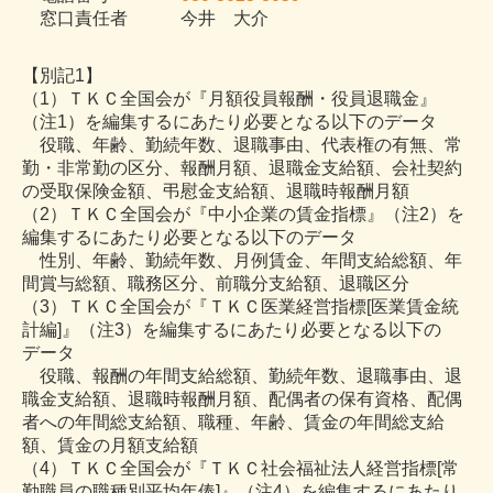
窓口責任者 今井 大介
【別記1】
（1）ＴＫＣ全国会が『月額役員報酬・役員退職金』
（注1）を編集するにあたり必要となる以下のデータ
役職、年齢、勤続年数、退職事由、代表権の有無、常
勤・非常勤の区分、報酬月額、退職金支給額、会社契約
の受取保険金額、弔慰金支給額、退職時報酬月額
（2）ＴＫＣ全国会が『中小企業の賃金指標』（注2）を
編集するにあたり必要となる以下のデータ
性別、年齢、勤続年数、月例賃金、年間支給総額、年
間賞与総額、職務区分、前職分支給額、退職区分
（3）ＴＫＣ全国会が『ＴＫＣ医業経営指標[医業賃金統
計編]』（注3）を編集するにあたり必要となる以下の
データ
役職、報酬の年間支給総額、勤続年数、退職事由、退
職金支給額、退職時報酬月額、配偶者の保有資格、配偶
者への年間総支給額、職種、年齢、賃金の年間総支給
額、賃金の月額支給額
（4）ＴＫＣ全国会が『ＴＫＣ社会福祉法人経営指標[常
勤職員の職種別平均年俸]』（注4）を編集するにあたり