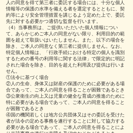
人の同意を得て第三者に委託する場合には、十分な個人
情報等の保護の水準を備える者を選定するとともに、契
約等により安全管理措置を講じるよう定めた上で、委託
先に対する必要かつ適切な監督を行います。
（4）当事務所は、ご提供いただいた個人情報につい
て、あらかじめご本人の同意がない限り、利用目的の範
囲を超えて取扱いはいたしません。また、以下の場合を
除き、ご本人の同意なく第三者に提供しません。なお、
特定個人情報は、「行政手続における特定の個人を識別
するための番号の利用等に関する法律」で限定的に明記
された場合を除き、目的を超えた利用及び提供は行いま
せん。
①法令に基づく場合
②人の生命、身体又は財産の保護のために必要がある場
合であって、ご本人の同意を得ることが困難であるとき
③公衆衛生の向上又は児童の健全な育成の推進のために
特に必要がある場合であって、ご本人の同意を得ること
が困難であるとき
④国の機関若しくは地方公共団体又はその委託を受けた
者が法令の定める事務を遂行することに対して協力する
必要がある場合であって、ご本人の同意を得ることによ