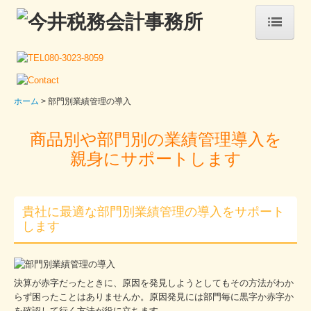
ホーム
事務所案内
ホーム
部門別業績管理の導入
税務カレンダー
商品別や部門別の業績管理導入を
サービス案内
親身にサポートします
税務・会計
経営サポート・コンサルタント
貴社に最適な部門別業績管理の導入をサポート
します
創業支援・会社設立
顧問契約のながれ
決算が赤字だったときに、原因を発見しようとしてもその方法がわか
らず困ったことはありませんか。原因発見には部門
毎に黒字か赤字か
お問い合わせ
を確認して行く方法が役に立ちます。